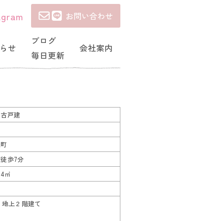
agram
お問い合わせ
ブログ
らせ
会社案内
毎日更新
中古戸建
王町
徒歩7分
14㎡
 地上２階建て