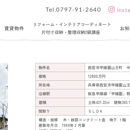
Inst
Tel.0797-91-2640
リフォーム・インテリアコーディネート
賃貸物件
お知
片付け収納・整理収納2級講座
物件名
西宮市甲陽園山王町 
価格
12800万円
所在地
兵庫県西宮市甲陽園山
沿線駅
阪急甲陽線「甲陽園」駅
面積
土地431.22㎡ 建物265.
間取り
５ＬＤＫ
構造・規模 木・鉄筋コンクリート造 地下 １階
建築年月日 1990年２月築