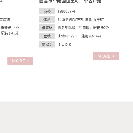
価格変更
ズ
西宮市甲陽園山王町 中古戸建
価格
12800万円
芦屋町
住所
兵庫県西宮市甲陽園山王町
駅徒歩 ７分
最寄駅
阪急甲陽線「甲陽園」駅徒歩7分
』駅徒歩16分
面積
土地431.22㎡ 建物265.14㎡
間取り
５ＬＤＫ
MORE
MORE