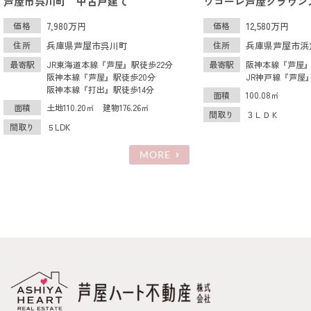
人気のワコーレ
芦屋市呉川町 中古戸建て
ワコーレ芦屋クラウン
NEW
価格
7,980万円
価格
12,580万円
住所
兵庫県芦屋市呉川町
住所
兵庫県芦屋市浜
最寄駅
JR東海道本線『芦屋』駅徒歩22分
最寄駅
阪神本線『芦屋』
阪神本線『芦屋』駅徒歩20分
JR神戸線『芦屋
阪神本線『打出』駅徒歩14分
面積
100.08㎡
面積
土地110.20㎡ 建物176.26㎡
間取り
３ＬＤＫ
間取り
５LDK
MORE