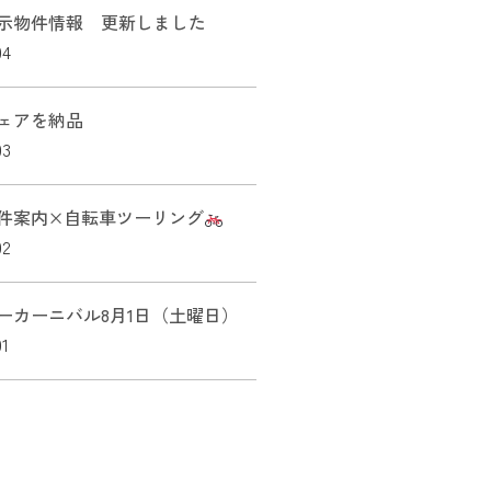
示物件情報 更新しました
04
ェアを納品
03
件案内×自転車ツーリング
02
ーカーニバル8月1日（土曜日）
01