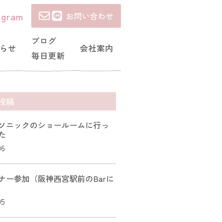
agram
お問い合わせ
ブログ
らせ
会社案内
毎日更新
投稿
ソニックのショールームに行っ
た
06
ナー参加（阪神西宮駅前のBarに
05