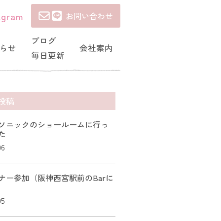
agram
お問い合わせ
ブログ
らせ
会社案内
毎日更新
投稿
ソニックのショールームに行っ
た
06
ナー参加（阪神西宮駅前のBarに
05