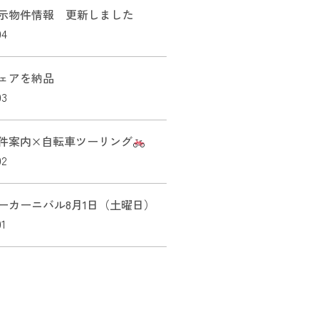
示物件情報 更新しました
04
ェアを納品
03
件案内×自転車ツーリング
02
ーカーニバル8月1日（土曜日）
01