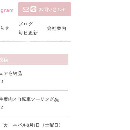
agram
お問い合わせ
ブログ
らせ
会社案内
毎日更新
投稿
ェアを納品
03
件案内×自転車ツーリング
02
ーカーニバル8月1日（土曜日）