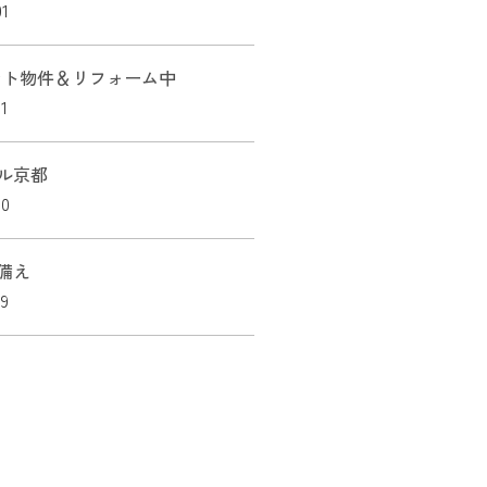
01
ント物件＆リフォーム中
1
ル京都
30
備え
29