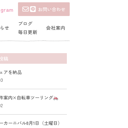
agram
お問い合わせ
ブログ
らせ
会社案内
毎日更新
投稿
ェアを納品
03
件案内×自転車ツーリング
02
ーカーニバル8月1日（土曜日）