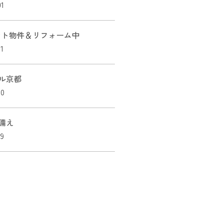
01
ント物件＆リフォーム中
1
ル京都
30
備え
29