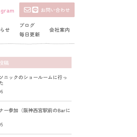
agram
お問い合わせ
ブログ
らせ
会社案内
毎日更新
投稿
ソニックのショールームに行っ
た
06
ナー参加（阪神西宮駅前のBarに
05