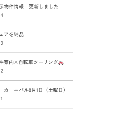
示物件情報 更新しました
04
ェアを納品
03
件案内×自転車ツーリング
02
ーカーニバル8月1日（土曜日）
01