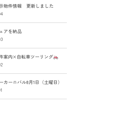
示物件情報 更新しました
04
ェアを納品
03
件案内×自転車ツーリング
02
ーカーニバル8月1日（土曜日）
01