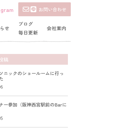
agram
お問い合わせ
ブログ
らせ
会社案内
毎日更新
投稿
ソニックのショールームに行っ
た
06
ナー参加（阪神西宮駅前のBarに
05