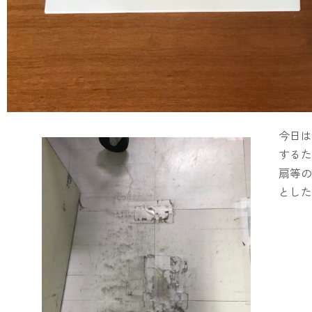
今日は
するた
扇等の
とした