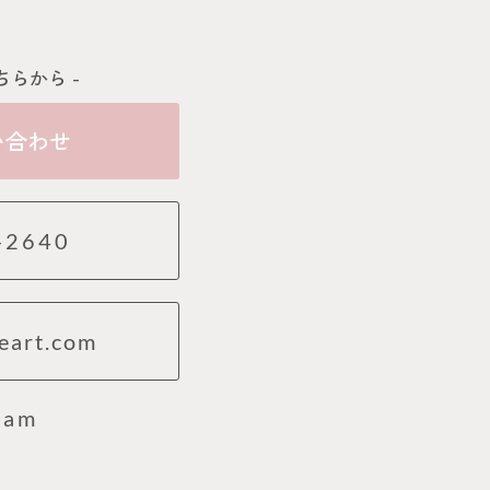
ちらから -
い合わせ
-2640
eart.com
ram