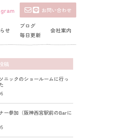
agram
お問い合わせ
ブログ
らせ
会社案内
毎日更新
投稿
ソニックのショールームに行っ
た
06
ナー参加（阪神西宮駅前のBarに
05