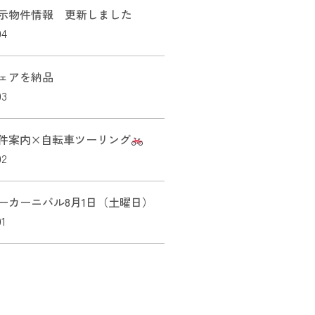
示物件情報 更新しました
04
ェアを納品
03
件案内×自転車ツーリング
02
ーカーニバル8月1日（土曜日）
01