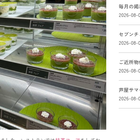
毎月の掲
2026-08-
セブンチ
2026-08-
ご近所物
2026-08-
芦屋サマ
2026-08-
来ました。レストランでは
抹茶フェア
をしてお