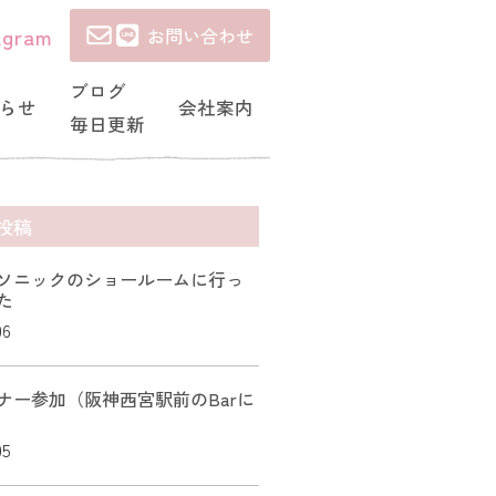
agram
お問い合わせ
ブログ
らせ
会社案内
毎日更新
投稿
ソニックのショールームに行っ
た
06
ナー参加（阪神西宮駅前のBarに
05