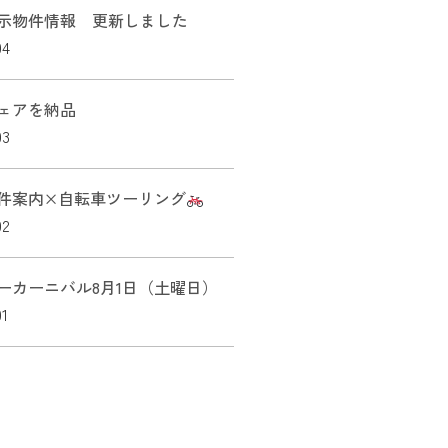
示物件情報 更新しました
04
ェアを納品
03
件案内×自転車ツーリング
02
ーカーニバル8月1日（土曜日）
01