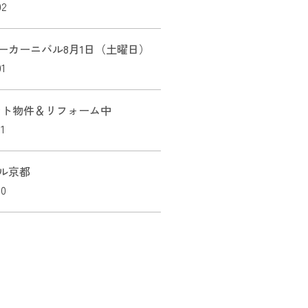
02
ーカーニバル8月1日（土曜日）
01
ント物件＆リフォーム中
1
ル京都
30