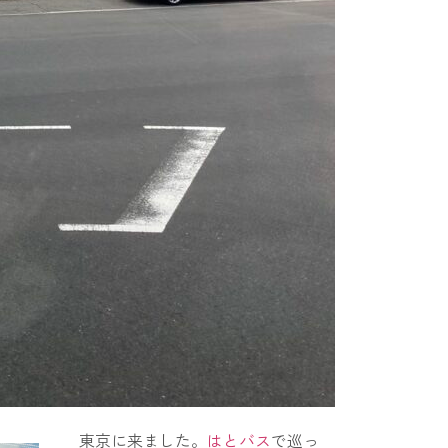
東京に来ました。
はとバス
で巡っ