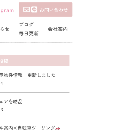
agram
お問い合わせ
ブログ
らせ
会社案内
毎日更新
投稿
示物件情報 更新しました
04
ェアを納品
03
件案内×自転車ツーリング